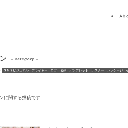
A b o
ン
– category –
ＳＮＳビジュアル
フライヤー
ロゴ
名刺
パンフレット
ポスター
パッケージ
ンに関する投稿です