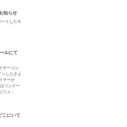
属のお知らせ
スタートしたモ
クールにて
ライヤーコン
インしたさよ
イヤーが
I賞はコンクー
ジュ...
がどこにいて