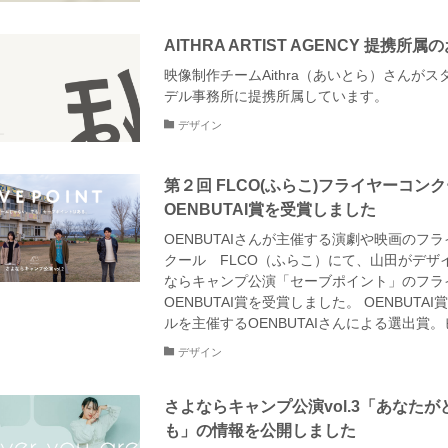
AITHRA ARTIST AGENCY 提携所
映像制作チームAithra（あいとら）さんが
デル事務所に提携所属しています。
デザイン
第２回 FLCO(ふらこ)フライヤーコン
OENBUTAI賞を受賞しました
OENBUTAIさんが主催する演劇や映画のフ
クール FLCO（ふらこ）にて、山田がデザ
ならキャンプ公演「セーブポイント」のフラ
OENBUTAI賞を受賞しました。 OENBUTA
ルを主催するOENBUTAIさんによる選出賞。ビ
デザイン
さよならキャンプ公演vol.3「あなた
も」の情報を公開しました