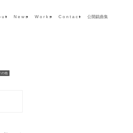
 u t
N e w s
W o r k s
C o n t a c t
公開戯曲集
その他