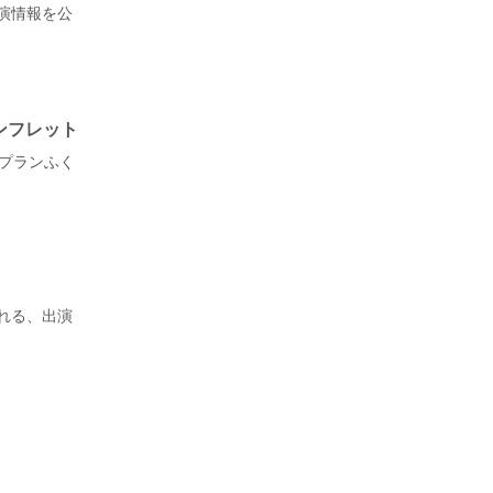
演情報を公
ンフレット
コプランふく
れる、出演