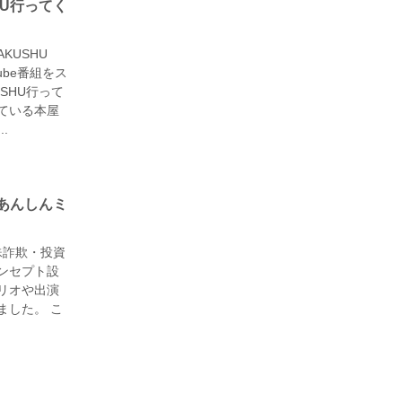
HU行ってく
KUSHU
ube番組をス
SHU行って
ている本屋
.
あんしんミ
殊詐欺・投資
ンセプト設
リオや出演
ました。 こ