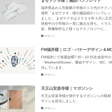
まぜテクネ様｜施設パンフレット
福井県あわら市新郷小学校の１０代のテクノ
場所「まぜテクネ」様の施設紹介パンフレッ
ました。 まぜテクネは２０２４年３月に正
休校中の小学校の一室に拠点を持ち、イラス
楽、映像制作など様々なテクノロジーに...
デザイン
FM福井様｜ロゴ・バナーデザイン＆M
FM福井にて毎週金曜7:30～10:55生放送中の
「WeekendShower」番組デザイン、MC、
当しています。
デザイン
天王山安楽寺様｜マガジンシ
天王山安楽寺様が発行するマガジンシの取材
ザインを担当しました。
デザイン