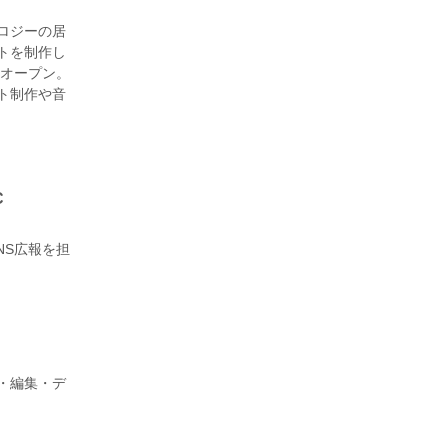
ロジーの居
トを制作し
式オープン。
ト制作や音
C
SNS広報を担
・編集・デ