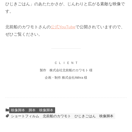
ひじきごはん」のあたたかさが、じんわりと広がる素敵な映像で
す。
北前船のカワモトさんの
公式YouTube
で公開されていますので、
ぜひご覧ください。
Ｃ Ｌ Ｉ Ｅ Ｎ Ｔ
製作 株式会社北前船のカワモト 様
企画・制作 株式会社Aithra 様
映像脚本
脚本
映像脚本
ショートフィルム
北前船のカワモト
ひじきごはん
映像脚本