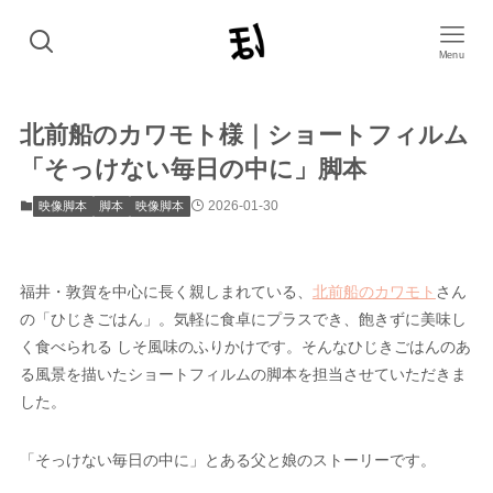
Menu
北前船のカワモト様｜ショートフィルム
「そっけない毎日の中に」脚本
2026-01-30
映像脚本
脚本
映像脚本
福井・敦賀を中心に長く親しまれている、
北前船のカワモト
さん
の「ひじきごはん」。気軽に食卓にプラスでき、飽きずに美味し
く食べられる しそ風味のふりかけです。そんなひじきごはんのあ
る風景を描いたショートフィルムの脚本を担当させていただきま
した。
「そっけない毎日の中に」とある父と娘のストーリーです。