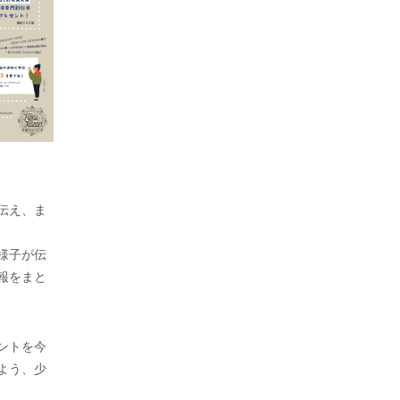
伝え、ま
様子が伝
報をまと
ントを今
よう、少