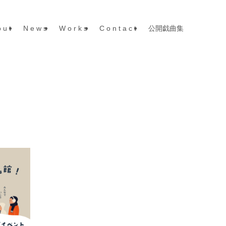
 u t
N e w s
W o r k s
C o n t a c t
公開戯曲集