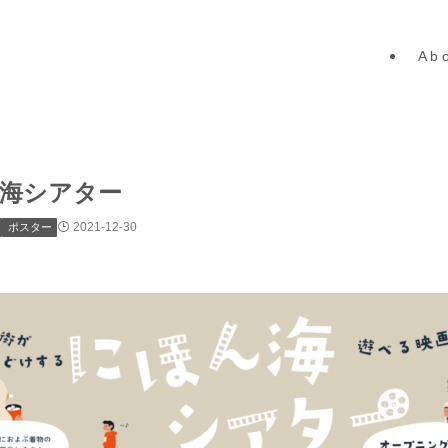
A b o
海シアター
2021-12-30
ポスター