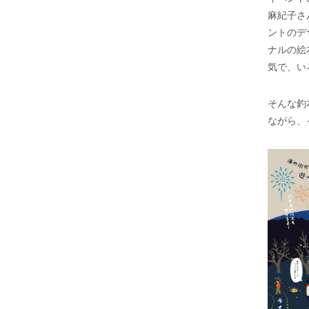
麻紀子さ
ントのデ
ナルの絵
気で、い
そんな釣
ながら、