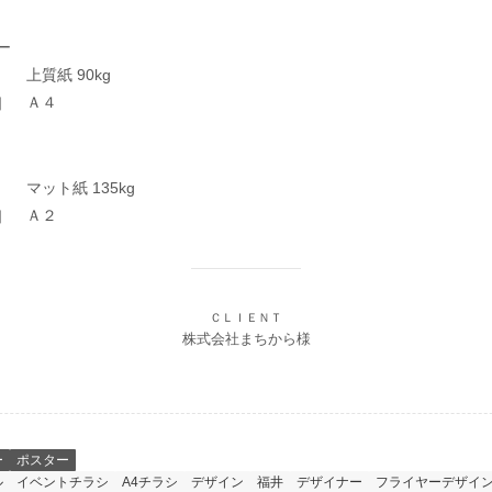
ー
 上質紙 90kg
］ Ａ４
 マット紙 135kg
］ Ａ２
ＣＬＩＥＮＴ
株式会社まちから様
ー
ポスター
ル
イベントチラシ
A4チラシ
デザイン
福井
デザイナー
フライヤーデザイ